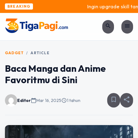
Ingin upgrade skill tan
BREAKING
search
menu
GADGET
/
ARTICLE
Baca Manga dan Anime
Favoritmu di Sini
bookmark_border
share
Editor
calendar_today
Mar 16, 2025
schedule
1 tahun