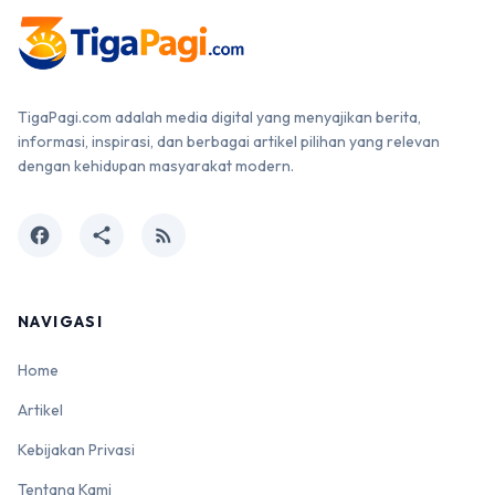
TigaPagi.com adalah media digital yang menyajikan berita,
informasi, inspirasi, dan berbagai artikel pilihan yang relevan
dengan kehidupan masyarakat modern.
facebook
share
rss_feed
NAVIGASI
Home
Artikel
Kebijakan Privasi
Tentang Kami