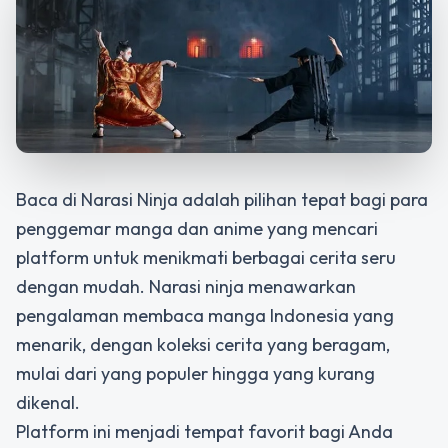
Baca di Narasi Ninja adalah pilihan tepat bagi para
penggemar manga dan anime yang mencari
platform untuk menikmati berbagai cerita seru
dengan mudah. Narasi ninja menawarkan
pengalaman membaca manga Indonesia yang
menarik, dengan koleksi cerita yang beragam,
mulai dari yang populer hingga yang kurang
dikenal.
Platform ini menjadi tempat favorit bagi Anda