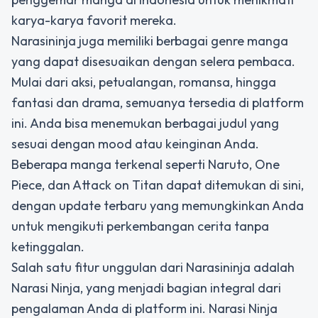
karya-karya favorit mereka.
Narasininja juga memiliki berbagai genre manga
yang dapat disesuaikan dengan selera pembaca.
Mulai dari aksi, petualangan, romansa, hingga
fantasi dan drama, semuanya tersedia di platform
ini. Anda bisa menemukan berbagai judul yang
sesuai dengan mood atau keinginan Anda.
Beberapa manga terkenal seperti Naruto, One
Piece, dan Attack on Titan dapat ditemukan di sini,
dengan update terbaru yang memungkinkan Anda
untuk mengikuti perkembangan cerita tanpa
ketinggalan.
Salah satu fitur unggulan dari Narasininja adalah
Narasi Ninja, yang menjadi bagian integral dari
pengalaman Anda di platform ini. Narasi Ninja