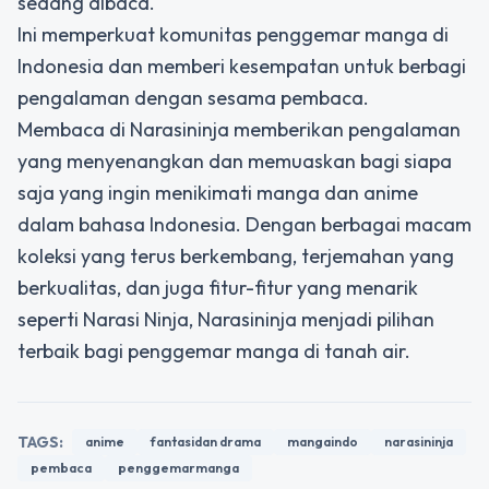
sedang dibaca.
Ini memperkuat komunitas penggemar manga di
Indonesia dan memberi kesempatan untuk berbagi
pengalaman dengan sesama pembaca.
Membaca di Narasininja memberikan pengalaman
yang menyenangkan dan memuaskan bagi siapa
saja yang ingin menikimati manga dan anime
dalam bahasa Indonesia. Dengan berbagai macam
koleksi yang terus berkembang, terjemahan yang
berkualitas, dan juga fitur-fitur yang menarik
seperti Narasi Ninja, Narasininja menjadi pilihan
terbaik bagi penggemar manga di tanah air.
TAGS:
anime
fantasidan drama
mangaindo
narasininja
pembaca
penggemarmanga