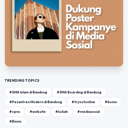
TRENDING TOPICS
#SMA Islam di Bandung
#SMA Boarding di Bandung
#Pesantren Modern di Bandung
#tryoutonline
#bumn
#cpns
#website
#kuliah
#mediasosial
#Bisnis