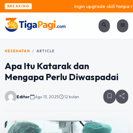
Ingin upgrade skill tanpa ri
BREAKING
search
menu
KESEHATAN
/
ARTICLE
Apa Itu Katarak dan
Mengapa Perlu Diwaspadai
bookmark_border
share
Editor
calendar_today
Agu 13, 2025
schedule
12 bulan