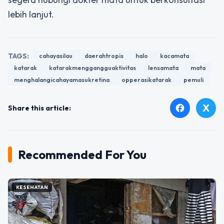
lebih lanjut.
TAGS:
cahayasilau
daerahtropis
halo
kacamata
katarak
katarakmenggangguaktivitas
lensamata
mata
menghalangicahayamasukretina
opperasikatarak
pemuli
X
facebook
Share this article:
Recommended For You
KESEHATAN