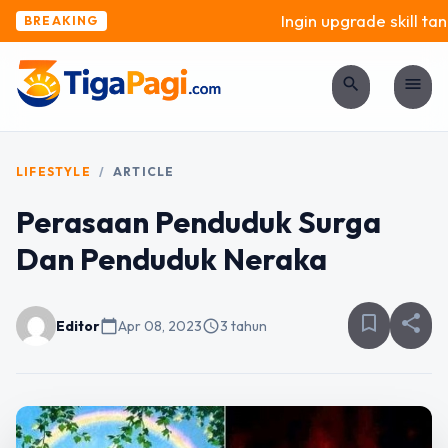
Ingin upgrade skill tanp
BREAKING
search
menu
LIFESTYLE
/
ARTICLE
Perasaan Penduduk Surga
Dan Penduduk Neraka
bookmark_border
share
Editor
calendar_today
Apr 08, 2023
schedule
3 tahun