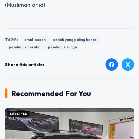
(Muslimah.or.id)
TAGS:
amal ibadah
azdab yang paling keras
penduduk neraka
penduduk surga
X
facebook
Share this article:
Recommended For You
LIFESTYLE