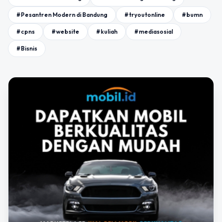
#Pesantren Modern di Bandung
#tryoutonline
#bumn
#cpns
#website
#kuliah
#mediasosial
#Bisnis