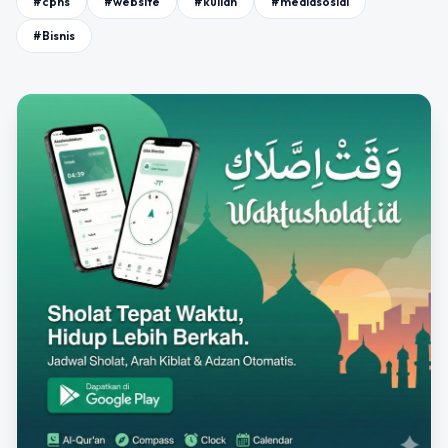
#cpns
#website
#kuliah
#mediasosial
#Bisnis