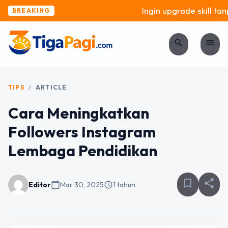
Ingin upgrade skill tanp
BREAKING
search
menu
TIPS
/
ARTICLE
Cara Meningkatkan
Followers Instagram
Lembaga Pendidikan
bookmark_border
share
Editor
calendar_today
Mar 30, 2025
schedule
1 tahun