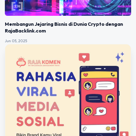
Membangun Jejaring Bisnis di Dunia Crypto dengan
RajaBacklink.com
Jun 05, 2025