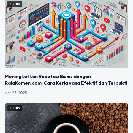
BISNIS
Meningkatkan Reputasi Bisnis dengan
RajaKomen.com: Cara Kerja yang Efektif dan Terbukti
Mar 26, 2025
BISNIS