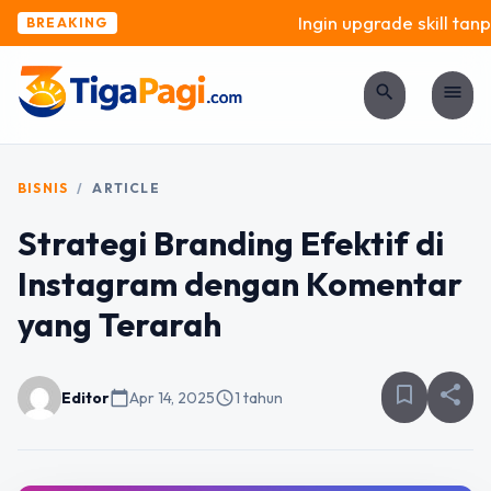
Ingin upgrade skill tanpa
BREAKING
search
menu
BISNIS
/
ARTICLE
Strategi Branding Efektif di
Instagram dengan Komentar
yang Terarah
bookmark_border
share
Editor
calendar_today
Apr 14, 2025
schedule
1 tahun