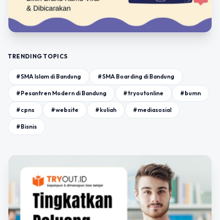
TRENDING TOPICS
#SMA Islam di Bandung
#SMA Boarding di Bandung
#Pesantren Modern di Bandung
#tryoutonline
#bumn
#cpns
#website
#kuliah
#mediasosial
#Bisnis