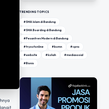
TRENDING TOPICS
#SMA Islam di Bandung
#SMA Boarding di Bandung
#Pesantren Modern di Bandung
#tryoutonline
#bumn
#cpns
#website
#kuliah
#mediasosial
#Bisnis
uhnya
langit