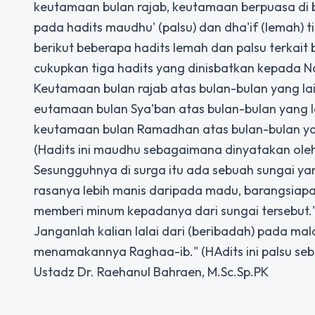
keutamaan bulan rajab, keutamaan berpuasa di b
pada hadits maudhu' (palsu) dan dha'if (lemah) t
berikut beberapa hadits lemah dan palsu terkait
cukupkan tiga hadits yang dinisbatkan kepada Nab
Keutamaan bulan rajab atas bulan-bulan yang lai
eutamaan bulan Sya'ban atas bulan-bulan yang l
keutamaan bulan Ramadhan atas bulan-bulan yan
(Hadits ini maudhu sebagaimana dinyatakan oleh 
Sesungguhnya di surga itu ada sebuah sungai yan
rasanya lebih manis daripada madu, barangsiapa 
memberi minum kepadanya dari sungai tersebut." 
Janganlah kalian lalai dari (beribadah) pada ma
menamakannya Raghaa-ib." (HAdits ini palsu seb
Ustadz Dr. Raehanul Bahraen, M.Sc.Sp.PK