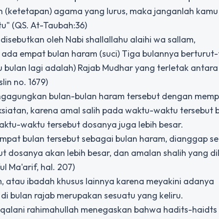
ah (ketetapan) agama yang lurus, maka janganlah kamu
u" (QS. At-Taubah:36)
sebutkan oleh Nabi shallallahu alaihi wa sallam,
a ada empat bulan haram (suci) Tiga bulannya berturut-
u bulan lagi adalah) Rajab Mudhar yang terletak antara
lin no. 1679)
engagungkan bulan-bulan haram tersebut dengan mem
iatan, karena amal salih pada waktu-waktu tersebut b
ktu-waktu tersebut dosanya juga lebih besar.
mpat bulan tersebut sebagai bulan haram, dianggap s
ut dosanya akan lebih besar, dan amalan shalih yang d
 Ma'arif, hal. 207)
, atau ibadah khusus lainnya karena meyakini adanya
i bulan rajab merupakan sesuatu yang keliru.
sqalani rahimahullah menegaskan bahwa hadits-haidts