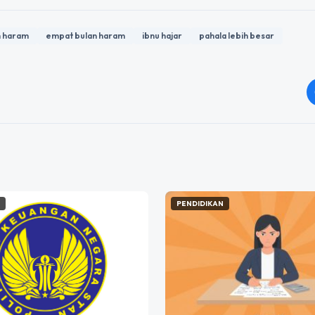
n haram
empat bulan haram
ibnu hajar
pahala lebih besar
N
PENDIDIKAN