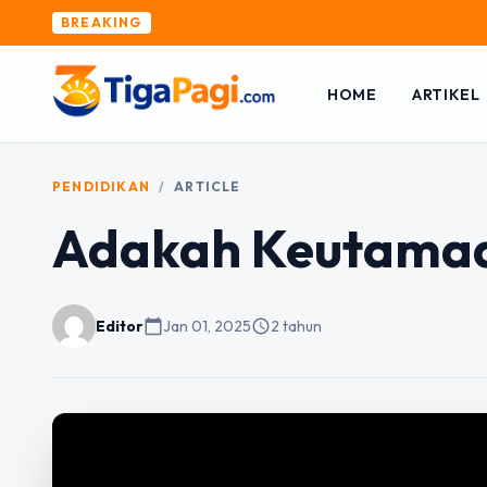
BREAKING
HOME
ARTIKEL
PENDIDIKAN
/
ARTICLE
Adakah Keutamaa
Editor
calendar_today
Jan 01, 2025
schedule
2 tahun