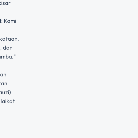
isar
t. Kami
rkataan,
, dan
amba."
dan
kan
auzi)
laikat