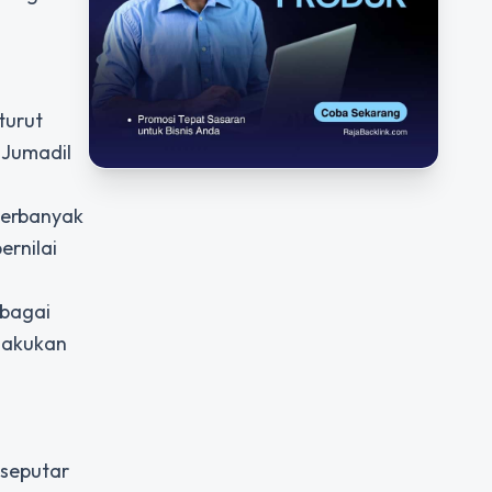
turut
 Jumadil
perbanyak
ernilai
ebagai
ilakukan
 seputar