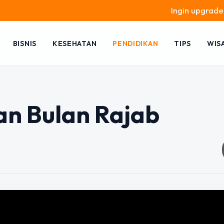
Ingin upgrade skill 
BISNIS
KESEHATAN
PENDIDIKAN
TIPS
WIS
n Bulan Rajab