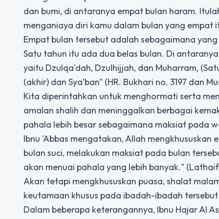
dan bumi, di antaranya empat bulan haram. Itul
menganiaya diri kamu dalam bulan yang empat it
Empat bulan tersebut adalah sebagaimana yang di
Satu tahun itu ada dua belas bulan. Di antarany
yaitu Dzulqa'dah, Dzulhijjah, dan Muharram, (Sat
(akhir) dan Sya'ban" (HR. Bukhari no. 3197 dan Mus
Kita diperintahkan untuk menghormati serta m
amalan shalih dan meninggalkan berbagai kemaks
pahala lebih besar sebagaimana maksiat pada wa
Ibnu 'Abbas mengatakan, Allah mengkhususkan e
bulan suci, melakukan maksiat pada bulan terseb
akan menuai pahala yang lebih banyak." (Lathaiful
Akan tetapi mengkhususkan puasa, shalat malam
keutamaan khusus pada ibadah-ibadah tersebut d
Dalam beberapa keterangannya, Ibnu Hajar Al A