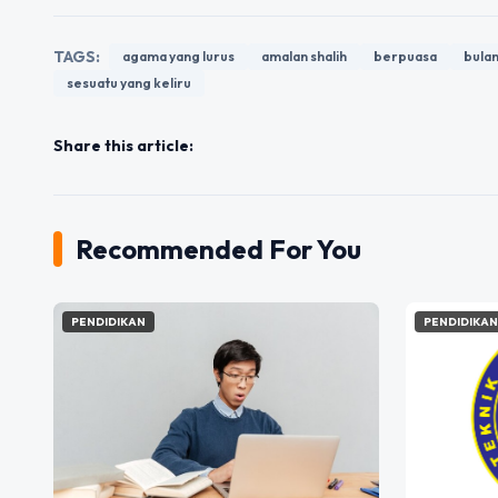
TAGS:
agama yang lurus
amalan shalih
berpuasa
bula
sesuatu yang keliru
Share this article:
Recommended For You
PENDIDIKAN
PENDIDIKA