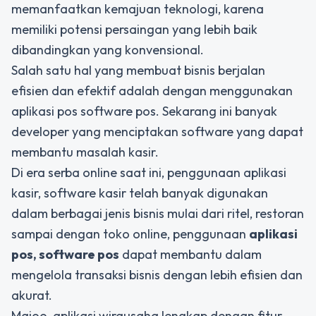
memanfaatkan kemajuan teknologi, karena
memiliki potensi persaingan yang lebih baik
dibandingkan yang konvensional.
Salah satu hal yang membuat bisnis berjalan
efisien dan efektif adalah dengan menggunakan
aplikasi pos software pos. Sekarang ini banyak
developer yang menciptakan software yang dapat
membantu masalah kasir.
Di era serba online saat ini, penggunaan aplikasi
kasir, software kasir telah banyak digunakan
dalam berbagai jenis bisnis mulai dari ritel, restoran
sampai dengan toko online, penggunaan
aplikasi
pos, software pos
dapat membantu dalam
mengelola transaksi bisnis dengan lebih efisien dan
akurat.
Majoo, aplikasi wirausaha lengkap dengan fitur