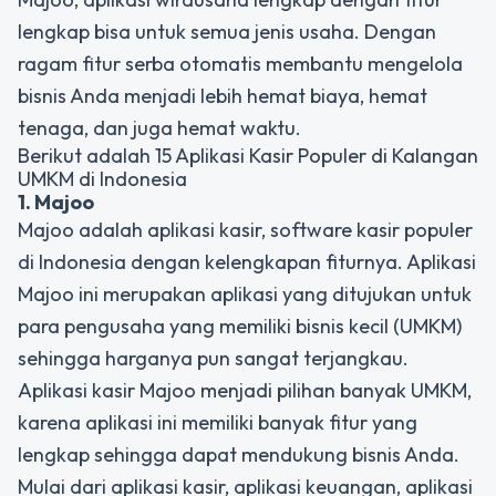
lengkap bisa untuk semua jenis usaha. Dengan
ragam fitur serba otomatis membantu mengelola
bisnis Anda menjadi lebih hemat biaya, hemat
tenaga, dan juga hemat waktu.
Berikut adalah 15 Aplikasi Kasir Populer di Kalangan
UMKM di Indonesia
1. Majoo
Majoo adalah aplikasi kasir, software kasir populer
di Indonesia dengan kelengkapan fiturnya. Aplikasi
Majoo ini merupakan aplikasi yang ditujukan untuk
para pengusaha yang memiliki bisnis kecil (UMKM)
sehingga harganya pun sangat terjangkau.
Aplikasi kasir Majoo menjadi pilihan banyak UMKM,
karena aplikasi ini memiliki banyak fitur yang
lengkap sehingga dapat mendukung bisnis Anda.
Mulai dari aplikasi kasir, aplikasi keuangan, aplikasi