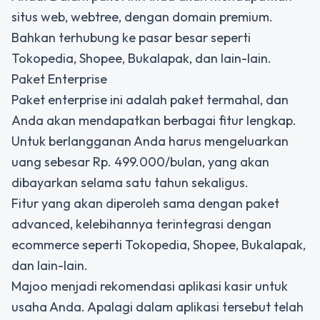
situs web, webtree, dengan domain premium.
Bahkan terhubung ke pasar besar seperti
Tokopedia, Shopee, Bukalapak, dan lain-lain.
Paket Enterprise
Paket enterprise ini adalah paket termahal, dan
Anda akan mendapatkan berbagai fitur lengkap.
Untuk berlangganan Anda harus mengeluarkan
uang sebesar Rp. 499.000/bulan, yang akan
dibayarkan selama satu tahun sekaligus.
Fitur yang akan diperoleh sama dengan paket
advanced, kelebihannya terintegrasi dengan
ecommerce seperti Tokopedia, Shopee, Bukalapak,
dan lain-lain.
Majoo menjadi rekomendasi aplikasi kasir untuk
usaha Anda. Apalagi dalam aplikasi tersebut telah