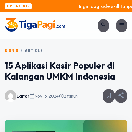
Ingin upgrade skill tanpa 
BREAKING
search
menu
BISNIS
/
ARTICLE
15 Aplikasi Kasir Populer di
Kalangan UMKM Indonesia
bookmark_border
share
Editor
calendar_today
Nov 15, 2024
schedule
2 tahun