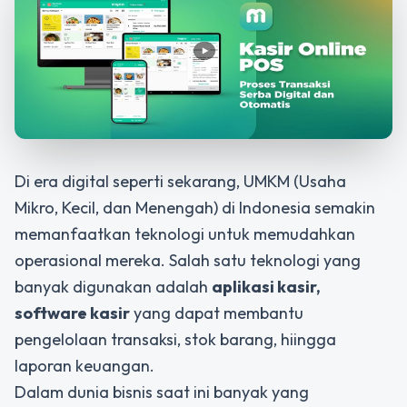
Di era digital seperti sekarang, UMKM (Usaha
Mikro, Kecil, dan Menengah) di Indonesia semakin
memanfaatkan teknologi untuk memudahkan
operasional mereka. Salah satu teknologi yang
banyak digunakan adalah
aplikasi kasir,
software kasir
yang dapat membantu
pengelolaan transaksi, stok barang, hiingga
laporan keuangan.
Dalam dunia bisnis saat ini banyak yang