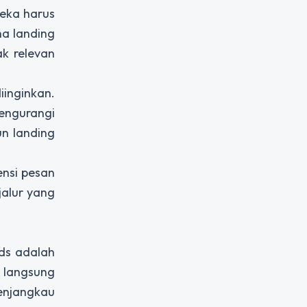
reka harus
na landing
k relevan
inginkan.
engurangi
n landing
ensi pesan
jalur yang
Ads adalah
n langsung
menjangkau