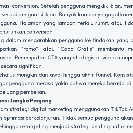
asi conversion. Setelah pengguna mengklik iklan, me
n sesuai dengan isi iklan. Banyak kampanye gagal kare
una. Halaman yang lambat, terlalu rumit, atau tida
enurunkan conversion.
ting dalam mengarahkan pengguna ke tindakan yang di
Dapatkan Promo”, atau “Coba Gratis” membantu m
san. Penempatan CTA yang strategis di video maupu
secara signifikan.
ehalus mungkin dari awal hingga akhir funnel. Konsist
agar pengguna merasa yakin bahwa mereka berada di 
peluang pembelian.
imasi Jangka Panjang
alam strategi digital marketing menggunakan TikTok 
 dan optimasi berkelanjutan. Tidak semua pengguna aka
ehingga retargeting menjadi strategi penting untuk 