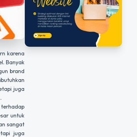
rn karena
el. Banyak
gun brand
ibutuhkan
etapi juga
.
 terhadap
sar untuk
gan sangat
tapi juga