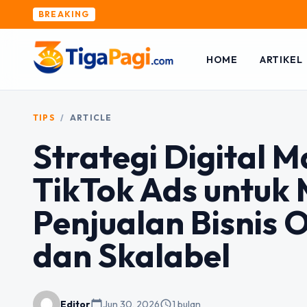
BREAKING
HOME
ARTIKEL
TIPS
/
ARTICLE
Strategi Digital
TikTok Ads untuk
Penjualan Bisnis 
dan Skalabel
Editor
calendar_today
Jun 30, 2026
schedule
1 bulan