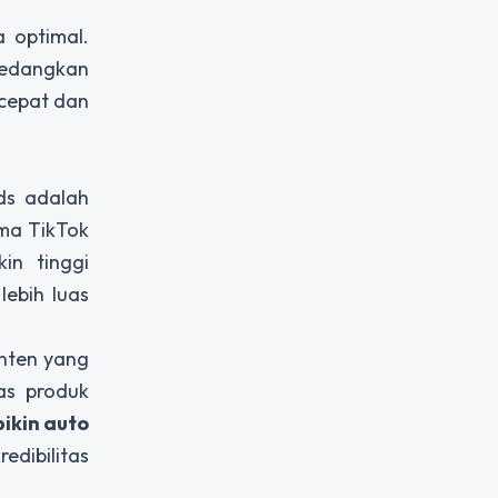
a optimal.
sedangkan
 cepat dan
ds adalah
ma TikTok
in tinggi
ebih luas
onten yang
tas produk
bikin auto
edibilitas