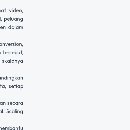
at video,
, peluang
sien dalam
onversion,
 tersebut,
 skalanya
andingkan
a, setiap
kan secara
. Scaling
membantu