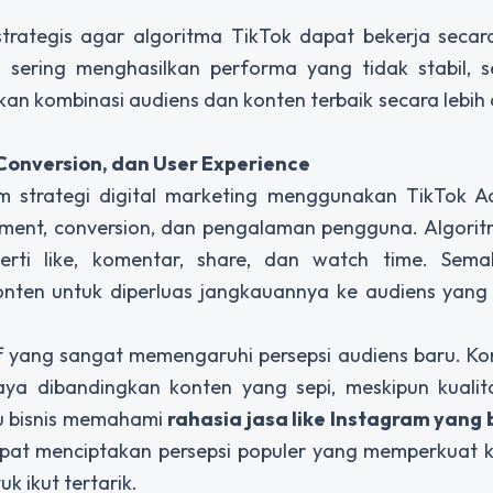
trategis agar algoritma TikTok dapat bekerja secar
 sering menghasilkan performa yang tidak stabil, 
n kombinasi audiens dan konten terbaik secara lebih
Conversion, dan User Experience
am strategi digital marketing menggunakan TikTok A
ment, conversion, dan pengalaman pengguna. Algorit
erti like, komentar, share, dan watch time. Semak
nten untuk diperluas jangkauannya ke audiens yang l
f yang sangat memengaruhi persepsi audiens baru. K
rcaya dibandingkan konten yang sepi, meskipun kuali
u bisnis memahami
rahasia jasa like Instagram yang 
apat menciptakan persepsi populer yang memperkuat kr
 ikut tertarik.