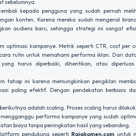
t sebelumnya.
 kembali kepada pengguna yang sudah pernah melih
 dengan konten. Karena mereka sudah mengenal brand
gkan audiens baru, sehingga strategi ini sangat efi
m optimasi kampanye. Metrik seperti CTR, cost per c
cara rutin untuk memahami performa iklan. Dari data
ang harus diperbaiki, dihentikan, atau diperluas
lam tahap ini karena memungkinkan pengiklan memb
asi paling efektif. Dengan pendekatan berbasis dat
erikutnya adalah scaling. Proses scaling harus dilaku
ak mengganggu performa kampanye yang sudah optimal
atan biaya tanpa peningkatan hasil yang sebanding.
platform pendukung seperti
Rajakomen.com
untuk 