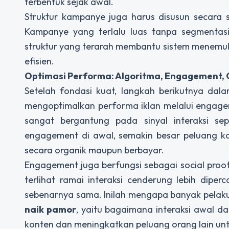
terbentuk sejak awal.
Struktur kampanye juga harus disusun secara s
Kampanye yang terlalu luas tanpa segmentasi
struktur yang terarah membantu sistem menemuka
efisien.
Optimasi Performa: Algoritma, Engagement, 
Setelah fondasi kuat, langkah berikutnya dal
mengoptimalkan performa iklan melalui engage
sangat bergantung pada sinyal interaksi sep
engagement di awal, semakin besar peluang ko
secara organik maupun berbayar.
Engagement juga berfungsi sebagai social proo
terlihat ramai interaksi cenderung lebih dipe
sebenarnya sama. Inilah mengapa banyak pelak
naik pamor
, yaitu bagaimana interaksi awal d
konten dan meningkatkan peluang orang lain untuk