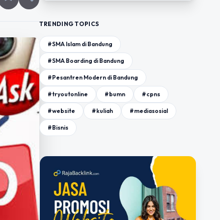
TRENDING TOPICS
#SMA Islam di Bandung
#SMA Boarding di Bandung
#Pesantren Modern di Bandung
#tryoutonline
#bumn
#cpns
#website
#kuliah
#mediasosial
#Bisnis