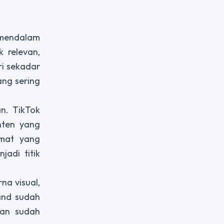
 mendalam
 relevan,
ri sekadar
ang sering
an. TikTok
nten yang
rmat yang
adi titik
a visual,
and sudah
aan sudah