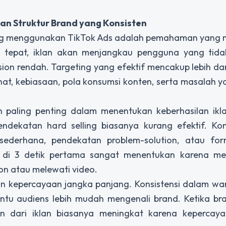
dan Struktur Brand yang Konsisten
eting menggunakan TikTok Ads adalah pemahaman yang
g tepat, iklan akan menjangkau pengguna yang tidak
sion rendah. Targeting yang efektif mencakup lebih da
inat, kebiasaan, pola konsumsi konten, serta masalah y
en paling penting dalam menentukan keberhasilan ikl
endekatan hard selling biasanya kurang efektif. Ko
sederhana, pendekatan problem-solution, atau fo
k di 3 detik pertama sangat menentukan karena menj
n atau melewati video.
 kepercayaan jangka panjang. Konsistensi dalam warn
tu audiens lebih mudah mengenali brand. Ketika br
on dari iklan biasanya meningkat karena kepercay