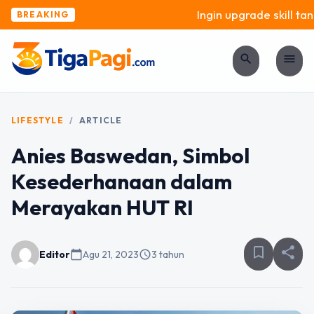
Ingin upgrade skill tanp
BREAKING
search
menu
LIFESTYLE
/
ARTICLE
Anies Baswedan, Simbol
Kesederhanaan dalam
Merayakan HUT RI
bookmark_border
share
Editor
calendar_today
Agu 21, 2023
schedule
3 tahun