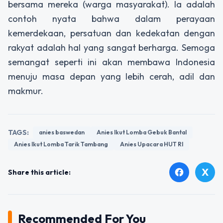
bersama mereka (warga masyarakat). Ia adalah
contoh nyata bahwa dalam perayaan
kemerdekaan, persatuan dan kedekatan dengan
rakyat adalah hal yang sangat berharga. Semoga
semangat seperti ini akan membawa Indonesia
menuju masa depan yang lebih cerah, adil dan
makmur.
TAGS:
anies baswedan
Anies Ikut Lomba Gebuk Bantal
Anies Ikut Lomba Tarik Tambang
Anies Upacara HUT RI
X
facebook
Share this article:
Recommended For You