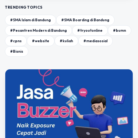
TRENDING TOPICS
#SMA Islam di Bandung
#SMA Boarding di Bandung
#Pesantren Modern di Bandung
#tryoutonline
#bumn
#cpns
#website
#kuliah
#mediasosial
#Bisnis