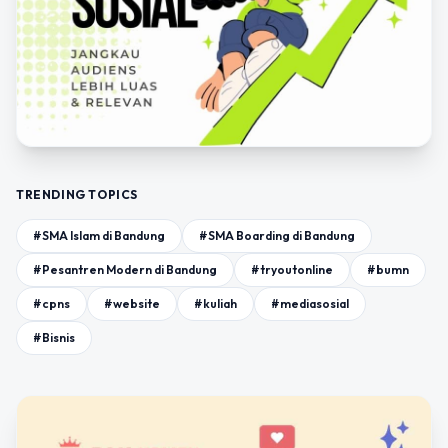
TRENDING TOPICS
#SMA Islam di Bandung
#SMA Boarding di Bandung
#Pesantren Modern di Bandung
#tryoutonline
#bumn
#cpns
#website
#kuliah
#mediasosial
#Bisnis