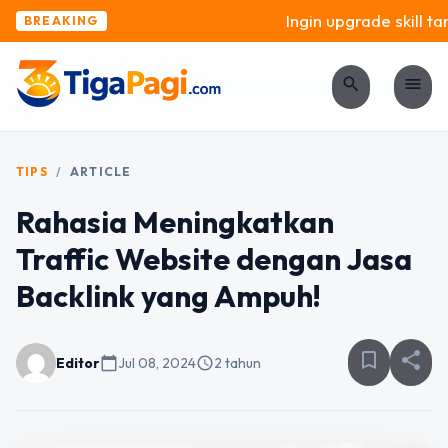
Ingin upgrade skill tan
BREAKING
search
menu
TIPS
/
ARTICLE
Rahasia Meningkatkan
Traffic Website dengan Jasa
Backlink yang Ampuh!
bookmark_border
share
Editor
calendar_today
Jul 08, 2024
schedule
2 tahun