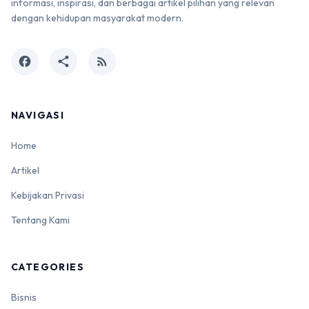
informasi, inspirasi, dan berbagai artikel pilihan yang relevan
dengan kehidupan masyarakat modern.
facebook
share
rss_feed
NAVIGASI
Home
Artikel
Kebijakan Privasi
Tentang Kami
CATEGORIES
Bisnis