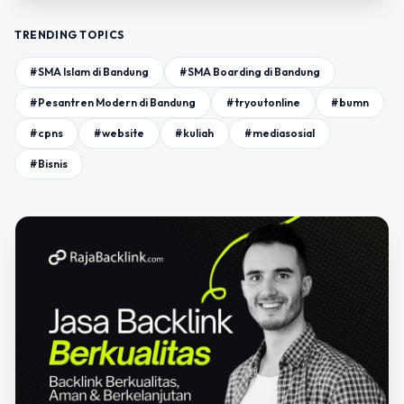
TRENDING TOPICS
#SMA Islam di Bandung
#SMA Boarding di Bandung
#Pesantren Modern di Bandung
#tryoutonline
#bumn
#cpns
#website
#kuliah
#mediasosial
#Bisnis