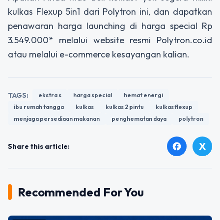
kulkas Flexup 5in1 dari Polytron ini, dan dapatkan
penawaran harga launching di harga special Rp
3.549.000* melalui website resmi Polytron.co.id
atau melalui e-commerce kesayangan kalian.
TAGS:
ekstra s
harga special
hemat energi
ibu rumah tangga
kulkas
kulkas 2 pintu
kulkas flexup
menjaga persediaan makanan
penghematan daya
polytron
X
facebook
Share this article:
Recommended For You