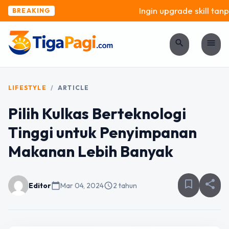
Ingin upgrade skill tanpa
BREAKING
search
menu
LIFESTYLE
/
ARTICLE
Pilih Kulkas Berteknologi
Tinggi untuk Penyimpanan
Makanan Lebih Banyak
bookmark_border
share
Editor
calendar_today
Mar 04, 2024
schedule
2 tahun