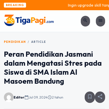
Ingin upgrade skill tanp
BREAKING
search
menu
PENDIDIKAN
/
ARTICLE
Peran Pendidikan Jasmani
dalam Mengatasi Stres pada
Siswa di SMA Islam Al
Masoem Bandung
bookmark_border
share
Editor
calendar_today
Jul 09, 2024
schedule
2 tahun