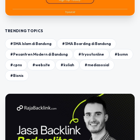
TRENDING TOPICS
#SMA Islam di Bandung
#SMA Boarding di Bandung
#Pesantren Modern di Bandung
#tryoutonline
#bumn
#cpns
#website
#kuliah
#mediasosial
#Bisnis