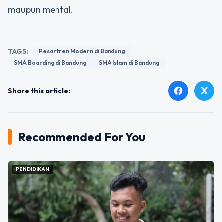
maupun mental.
TAGS:
Pesantren Modern di Bandung
SMA Boarding di Bandung
SMA Islam di Bandung
X
facebook
Share this article:
Recommended For You
PENDIDIKAN