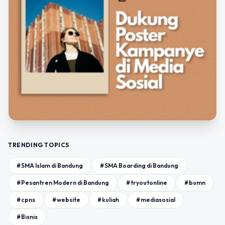
TRENDING TOPICS
#SMA Islam di Bandung
#SMA Boarding di Bandung
#Pesantren Modern di Bandung
#tryoutonline
#bumn
#cpns
#website
#kuliah
#mediasosial
#Bisnis