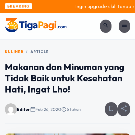
Ingin upgrade skill tanpa ri
BREAKING
search
menu
KULINER
/
ARTICLE
Makanan dan Minuman yang
Tidak Baik untuk Kesehatan
Hati, Ingat Lho!
bookmark_border
share
Editor
calendar_today
Feb 26, 2020
schedule
6 tahun