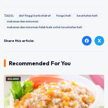
TAGS:
diet tinggi karbohidrat
fungsi hati
kesehatan hati
makanan dan minuman
makanan dan minuman tidak baik untuk kesehatan hati
X
facebook
Share this article:
Recommended For You
KULINER