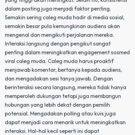
dalam posting juga menjadi faktor penting.
Semakin sering caleg muda hadir di media sosial,
semakin besar pula kemungkinan audiens akan
mengenal dan mengikuti perjalanan mereka.
Interaksi langsung dengan pengikut sangat
penting dalam meningkatkan
engagement sosmed
viral caleg muda
. Caleg muda harus proaktif
menjawab komentar, bertanya kepada audiens,
dan mengadakan sesi tanya jawab. Dengan
berinteraksi secara langsung, mereka tidak hanya
memperoleh dukungan tetapi juga membangun
hubungan yang lebih dekat dengan pemilih
potensial. Mengadakan polling atau kuis juga
dapat menjadi cara menarik untuk meningkatkan
interaksi. Hal-hal kecil seperti ini dapat