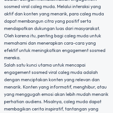
sosmed viral caleg muda. Melalui interaksi yang
aktif dan konten yang menarik, para caleg muda
dapat membangun citra yang positif serta
mendapatkan dukungan luas dari masyarakat.
Oleh karena itu, penting bagi caleg muda untuk
memahami dan menerapkan cara-cara yang
efektif untuk meningkatkan engagement sosmed
mereka.
Salah satu kunci utama untuk mencapai
engagement sosmed viral caleg muda adalah
dengan menciptakan konten yang relevan dan
menarik. Konten yang informatif, menghibur, atau
yang menggugah emosi akan lebih mudah menarik
perhatian audiens. Misalnya, caleg muda dapat
membagikan cerita inspiratif, tantangan yang