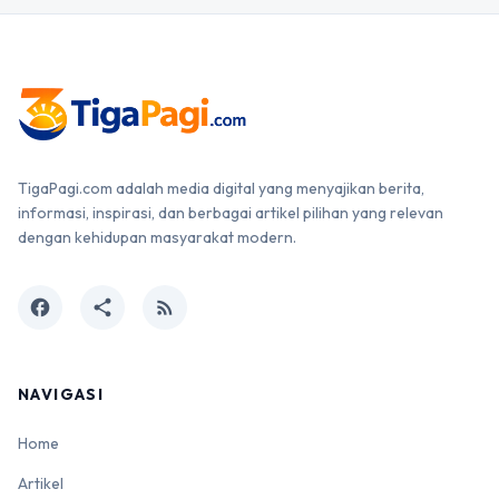
TigaPagi.com adalah media digital yang menyajikan berita,
informasi, inspirasi, dan berbagai artikel pilihan yang relevan
dengan kehidupan masyarakat modern.
facebook
share
rss_feed
NAVIGASI
Home
Artikel