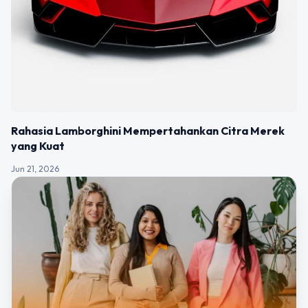
Rahasia Lamborghini Mempertahankan Citra Merek
yang Kuat
Jun 21, 2026