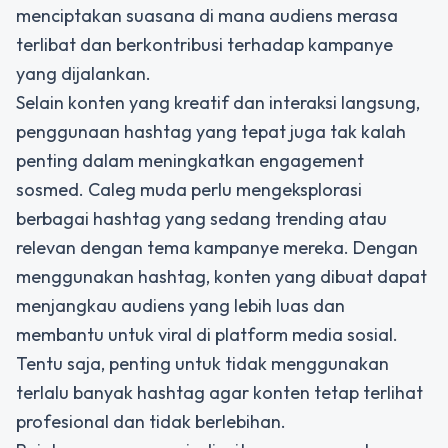
menciptakan suasana di mana audiens merasa
terlibat dan berkontribusi terhadap kampanye
yang dijalankan.
Selain konten yang kreatif dan interaksi langsung,
penggunaan hashtag yang tepat juga tak kalah
penting dalam meningkatkan engagement
sosmed. Caleg muda perlu mengeksplorasi
berbagai hashtag yang sedang trending atau
relevan dengan tema kampanye mereka. Dengan
menggunakan hashtag, konten yang dibuat dapat
menjangkau audiens yang lebih luas dan
membantu untuk viral di platform media sosial.
Tentu saja, penting untuk tidak menggunakan
terlalu banyak hashtag agar konten tetap terlihat
profesional dan tidak berlebihan.