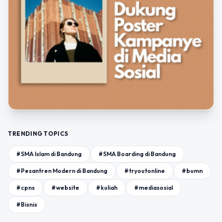
TRENDING TOPICS
#SMA Islam di Bandung
#SMA Boarding di Bandung
#Pesantren Modern di Bandung
#tryoutonline
#bumn
#cpns
#website
#kuliah
#mediasosial
#Bisnis