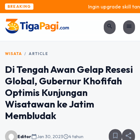
Ingin upgrade skill tanp
BREAKING
search
menu
WISATA
/
ARTICLE
Di Tengah Awan Gelap Resesi
Global, Gubernur Khofifah
Optimis Kunjungan
Wisatawan ke Jatim
Membludak
bookmark_border
share
Editor
calendar_today
Jan 30, 2023
schedule
4 tahun