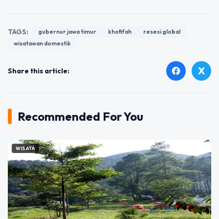
TAGS:
gubernur jawa timur
khofifah
resesi global
wisatawan domestik
X
facebook
Share this article:
Recommended For You
WISATA