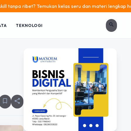
ibet? Temukan kelas seru dan materi lengkap hanya di YukBel
search
ATA
TEKNOLOGI
bookmark_border
share