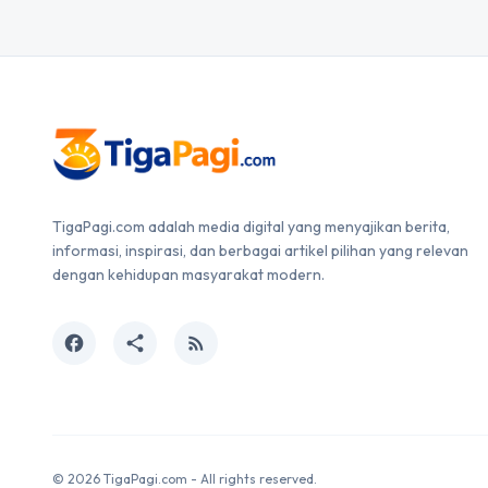
TigaPagi.com adalah media digital yang menyajikan berita,
informasi, inspirasi, dan berbagai artikel pilihan yang relevan
dengan kehidupan masyarakat modern.
facebook
share
rss_feed
© 2026 TigaPagi.com - All rights reserved.