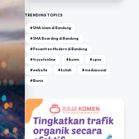
TRENDING TOPICS
#SMA Islam di Bandung
#SMA Boarding di Bandung
#Pesantren Modern di Bandung
#tryoutonline
#bumn
#cpns
#website
#kuliah
#mediasosial
#Bisnis