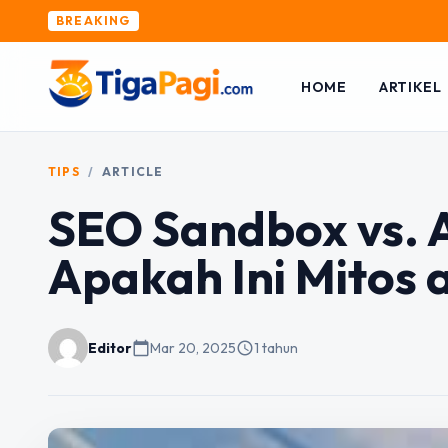
BREAKING
HOME
ARTIKEL
TIPS
/
ARTICLE
SEO Sandbox vs. 
Apakah Ini Mitos 
Editor
calendar_today
Mar 20, 2025
schedule
1 tahun