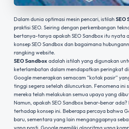
Dalam dunia optimasi mesin pencari, istilah
SEO 
praktisi SEO. Seiring dengan perkembangan tekn
bertanya-tanya apakah SEO Sandbox itu nyata at
konsep SEO Sandbox dan bagaimana hubungannya
rangking website.
SEO Sandbox
adalah istilah yang digunakan un
keterlambatan dalam mendapatkan peringkat di h
Google menerapkan semacam “kotak pasir” yang 
tinggi segera setelah diluncurkan. Fenomena ini 
mereka telah melakukan semua upaya yang dibu
Namun, apakah SEO Sandbox benar-benar ada? Pe
terhadap konsep ini. Beberapa percaya bahwa G
baru, sementara yang lain menganggapnya sebagai
yang pasti, Google memiliki algoritma yang ko