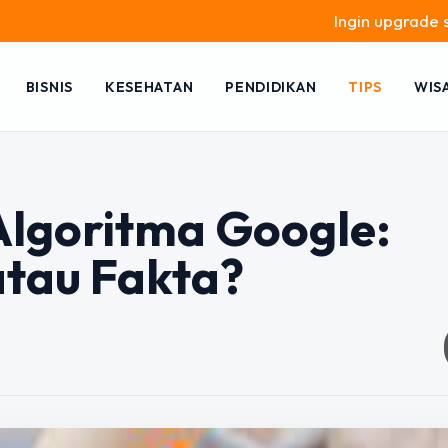
Ingin upgrade skill tanpa r
BISNIS
KESEHATAN
PENDIDIKAN
TIPS
WIS
Algoritma Google:
atau Fakta?