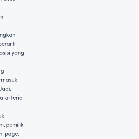
an
angkan
berarti
osisi yang
ng
ermasuk
Jadi,
 kriteria
uk
, pemilik
on-page,