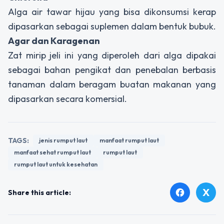
Alga air tawar hijau yang bisa dikonsumsi kerap
dipasarkan sebagai suplemen dalam bentuk bubuk.
Agar dan Karagenan
Zat mirip jeli ini yang diperoleh dari alga dipakai
sebagai bahan pengikat dan penebalan berbasis
tanaman dalam beragam buatan makanan yang
dipasarkan secara komersial.
TAGS:
jenis rumput laut
manfaat rumput laut
manfaat sehat rumput laut
rumput laut
rumput laut untuk kesehatan
X
facebook
Share this article: