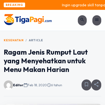
Ingin upgrade skill tanpa 
BREAKING
search
menu
KESEHATAN
/
ARTICLE
Ragam Jenis Rumput Laut
yang Menyehatkan untuk
Menu Makan Harian
bookmark_border
share
Editor
calendar_today
Feb 18, 2020
schedule
6 tahun