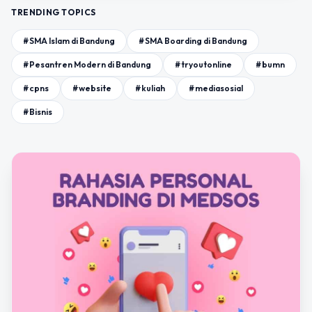
TRENDING TOPICS
#SMA Islam di Bandung
#SMA Boarding di Bandung
#Pesantren Modern di Bandung
#tryoutonline
#bumn
#cpns
#website
#kuliah
#mediasosial
#Bisnis