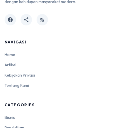
dengan kehidupan masyarakat modern.
facebook
share
rss_feed
NAVIGASI
Home
Artikel
Kebijakan Privasi
Tentang Kami
CATEGORIES
Bisnis
Pendidikan