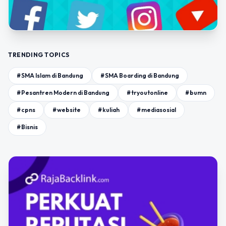
TRENDING TOPICS
#SMA Islam di Bandung
#SMA Boarding di Bandung
#Pesantren Modern di Bandung
#tryoutonline
#bumn
#cpns
#website
#kuliah
#mediasosial
#Bisnis