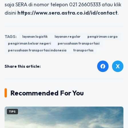
saja SERA di nomor telepon 021 26605333 atau klik
disini
https://www.sera.astra.co.id/id/contact
.
TAGS:
layanan logistik
layanan regular
pengiriman cargo
pengiriman keluar negeri
perusahaan transportasi
perusahaan transportasi indonesia
transportas
X
facebook
Share this article:
Recommended For You
TIPS