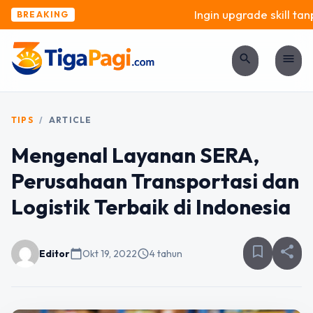
Ingin upgrade skill tanpa
BREAKING
search
menu
TIPS
/
ARTICLE
Mengenal Layanan SERA,
Perusahaan Transportasi dan
Logistik Terbaik di Indonesia
bookmark_border
share
Editor
calendar_today
Okt 19, 2022
schedule
4 tahun