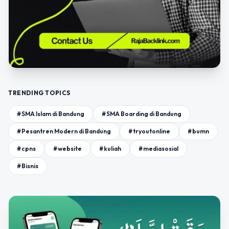
TRENDING TOPICS
#SMA Islam di Bandung
#SMA Boarding di Bandung
#Pesantren Modern di Bandung
#tryoutonline
#bumn
#cpns
#website
#kuliah
#mediasosial
#Bisnis