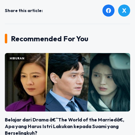
X
facebook
Share this article:
Recommended For You
HIBURAN
Belajar dari Drama â€˜The World of the Marriedâ€,
Apa yang Harus Istri Lakukan kepada Suami yang
Berselingkuh?