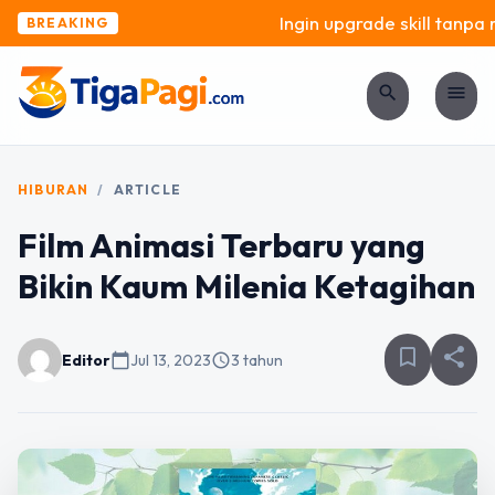
Ingin upgrade skill tanpa ri
BREAKING
search
menu
HIBURAN
/
ARTICLE
Film Animasi Terbaru yang
Bikin Kaum Milenia Ketagihan
bookmark_border
share
Editor
calendar_today
Jul 13, 2023
schedule
3 tahun