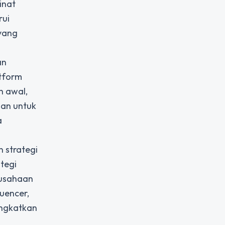
inat
rui
 yang
an
atform
h awal,
uan untuk
a
 strategi
tegi
rusahaan
uencer,
ingkatkan