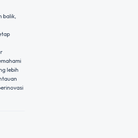
balik,
etap
r
memahami
ng lebih
antauan
berinovasi