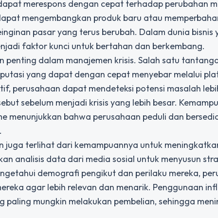
 dapat merespons dengan cepat terhadap perubahan m
f dapat mengembangkan produk baru atau memperbaha
nginan pasar yang terus berubah. Dalam dunia bisnis
njadi faktor kunci untuk bertahan dan berkembang.
an penting dalam manajemen krisis. Salah satu tantang
eputasi yang dapat dengan cepat menyebar melalui pl
tif, perusahaan dapat mendeteksi potensi masalah lebi
ebut sebelum menjadi krisis yang lebih besar. Kemamp
me menunjukkan bahwa perusahaan peduli dan bersedi
.
n
juga terlihat dari kemampuannya untuk meningkatkan
 analisis data dari media sosial untuk menyusun stra
ngetahui demografi pengikut dan perilaku mereka, pe
eka agar lebih relevan dan menarik. Penggunaan infl
ng paling mungkin melakukan pembelian, sehingga men