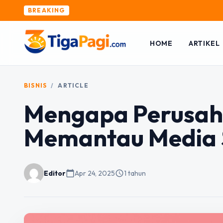
BREAKING
HOME
ARTIKEL
BISNIS
/
ARTICLE
Mengapa Perusaha
Memantau Media S
Editor
calendar_today
Apr 24, 2025
schedule
1 tahun