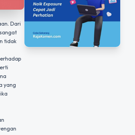
aan. Dari
 sangat
n
tidak
terhadap
erti
ana
a yang
ika
an
 Dengan