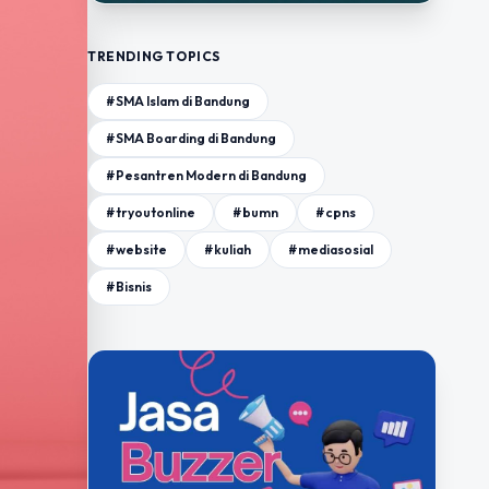
TRENDING TOPICS
#SMA Islam di Bandung
#SMA Boarding di Bandung
#Pesantren Modern di Bandung
#tryoutonline
#bumn
#cpns
#website
#kuliah
#mediasosial
#Bisnis