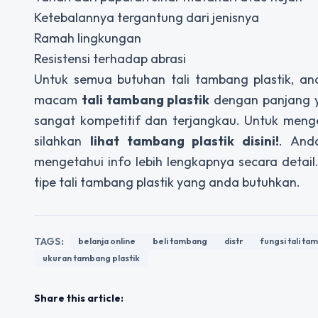
Ketebalannya tergantung dari jenisnya
Ramah lingkungan
Resistensi terhadap abrasi
Untuk semua butuhan tali tambang plastik, an
macam
tali tambang plastik
dengan panjang ya
sangat kompetitif dan terjangkau. Untuk meng
silahkan
lihat tambang plastik disini!
. And
mengetahui info lebih lengkapnya secara det
tipe tali tambang plastik yang anda butuhkan.
TAGS:
belanja online
beli tambang
distr
fungsi tali t
ukuran tambang plastik
Share this article: