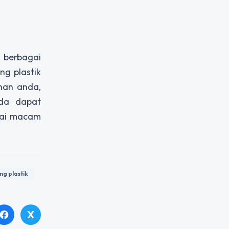
 berbagai
g plastik
han anda,
da dapat
gai macam
g plastik
X
facebook