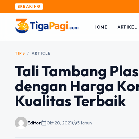
BREAKING
HOME
ARTIKEL
TIPS
/
ARTICLE
Tali Tambang Plas
dengan Harga Kom
Kualitas Terbaik
Editor
calendar_today
Okt 20, 2021
schedule
5 tahun