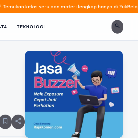
elas seru dan materi lengkap hanya di YukBelajar.com. Mulai
search
ATA
TEKNOLOGI
bookmark_border
share