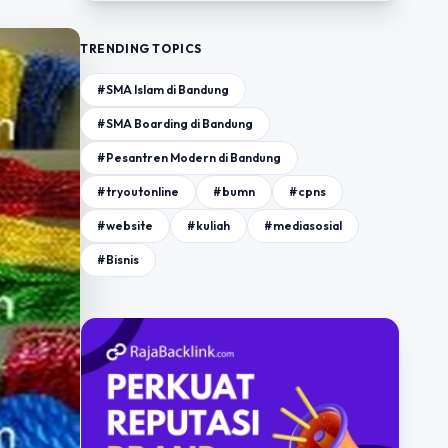
TRENDING TOPICS
#SMA Islam di Bandung
#SMA Boarding di Bandung
#Pesantren Modern di Bandung
#tryoutonline
#bumn
#cpns
#website
#kuliah
#mediasosial
#Bisnis