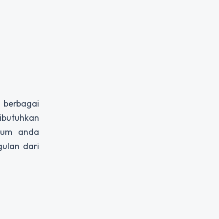
 berbagai
ibutuhkan
elum anda
ulan dari