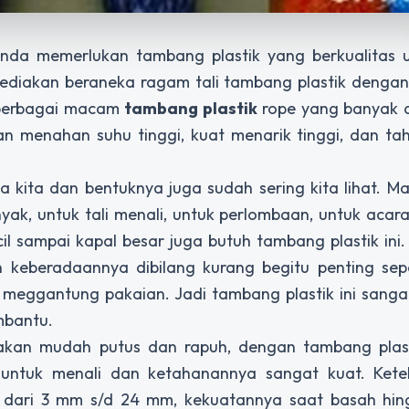
da memerlukan tambang plastik yang berkualitas u
yediakan beraneka ragam tali tambang plastik denga
 berbagai macam
tambang plastik
rope yang banyak d
an menahan suhu tinggi, kuat menarik tinggi, dan t
ga kita dan bentuknya juga sudah sering kita lihat. Ma
ak, untuk tali menali, untuk perlombaan, untuk acar
cil sampai kapal besar juga butuh tambang plastik in
n keberadaannya dibilang kurang begitu penting sepe
 meggantung pakaian. Jadi tambang plastik ini sanga
mbantu.
kan mudah putus dan rapuh, dengan tambang plastik
ntuk menali dan ketahanannya sangat kuat. Keteb
ai dari 3 mm s/d 24 mm, kekuatannya saat basah hin