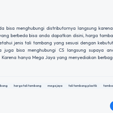
da bisa menghubungi distributornya langsung karena
ng berbeda bisa anda dapatkan disini, harga tamban
etahui jenis tali tambang yang sesuai dengan kebutu
a juga bisa menghubungi CS langsung supaya an
ail. Karena hanya Mega Jaya yang menyediakan berba
ambang
harga tali tambang
mega jaya
tali tambang plastik
tamban