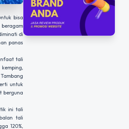
ntuk bisa
n beragam
iminati di
ahan panas
nfaat tali
a kemping,
i. Tambang
rti untuk
t berguna
 ini tali
alan tali
gga 120%,