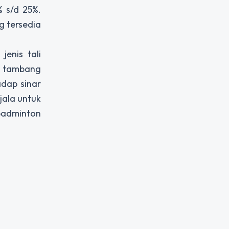
 s/d 25%.
g tersedia
jenis tali
li tambang
adap sinar
jala untuk
 badminton