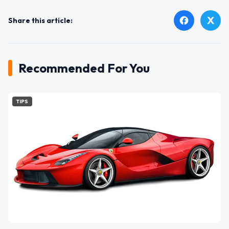
X
facebook
Share this article:
Recommended For You
TIPS