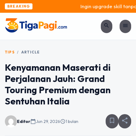
Ingin upgrade skill tanpa 
BREAKING
search
menu
TIPS
/
ARTICLE
Kenyamanan Maserati di
Perjalanan Jauh: Grand
Touring Premium dengan
Sentuhan Italia
bookmark_border
share
Editor
calendar_today
Jun 29, 2026
schedule
1 bulan