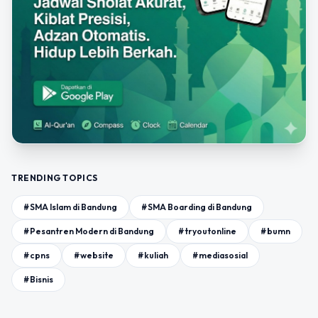
TRENDING TOPICS
#SMA Islam di Bandung
#SMA Boarding di Bandung
#Pesantren Modern di Bandung
#tryoutonline
#bumn
#cpns
#website
#kuliah
#mediasosial
#Bisnis