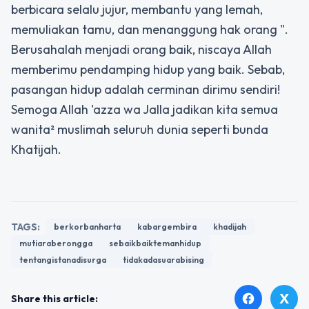
berbicara selalu jujur, membantu yang lemah,
memuliakan tamu, dan menanggung hak orang ".
Berusahalah menjadi orang baik, niscaya Allah
memberimu pendamping hidup yang baik. Sebab,
pasangan hidup adalah cerminan dirimu sendiri!
Semoga Allah 'azza wa Jalla jadikan kita semua
wanita² muslimah seluruh dunia seperti bunda
Khatijah.
TAGS:
berkorbanharta
kabargembira
khadijah
mutiaraberongga
sebaikbaiktemanhidup
tentangistanadisurga
tidakadasuarabising
X
facebook
Share this article: