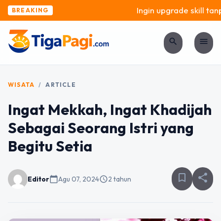
Ingin upgrade skill tanp
BREAKING
search
menu
WISATA
/
ARTICLE
Ingat Mekkah, Ingat Khadijah
Sebagai Seorang Istri yang
Begitu Setia
bookmark_border
share
Editor
calendar_today
Agu 07, 2024
schedule
2 tahun