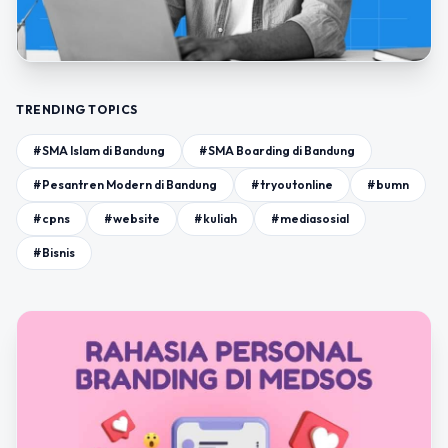
TRENDING TOPICS
#SMA Islam di Bandung
#SMA Boarding di Bandung
#Pesantren Modern di Bandung
#tryoutonline
#bumn
#cpns
#website
#kuliah
#mediasosial
#Bisnis