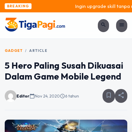
Ingin upgrade skill tanpa ri
BREAKING
search
menu
GADGET
/
ARTICLE
5 Hero Paling Susah Dikuasai
Dalam Game Mobile Legend
bookmark_border
share
Editor
calendar_today
Nov 24, 2020
schedule
6 tahun