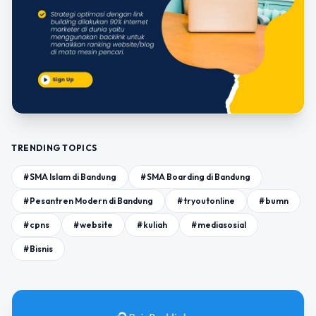
TRENDING TOPICS
#SMA Islam di Bandung
#SMA Boarding di Bandung
#Pesantren Modern di Bandung
#tryoutonline
#bumn
#cpns
#website
#kuliah
#mediasosial
#Bisnis