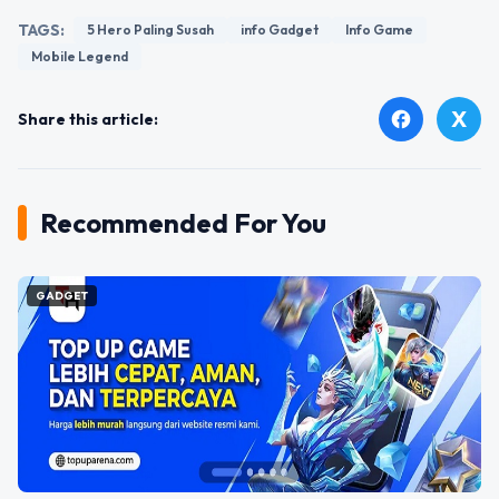
TAGS:
5 Hero Paling Susah
info Gadget
Info Game
Mobile Legend
X
facebook
Share this article:
Recommended For You
GADGET