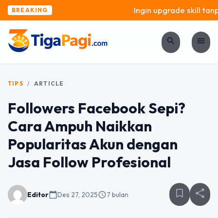
Ingin upgrade skill tanpa
BREAKING
search
menu
TIPS
/
ARTICLE
Followers Facebook Sepi?
Cara Ampuh Naikkan
Popularitas Akun dengan
Jasa Follow Profesional
bookmark_border
share
Editor
calendar_today
Des 27, 2025
schedule
7 bulan