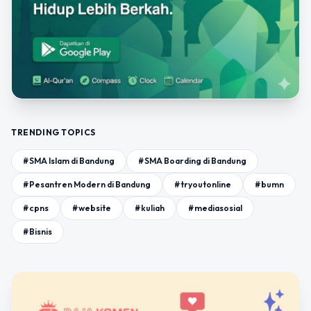
TRENDING TOPICS
#SMA Islam di Bandung
#SMA Boarding di Bandung
#Pesantren Modern di Bandung
#tryoutonline
#bumn
#cpns
#website
#kuliah
#mediasosial
#Bisnis