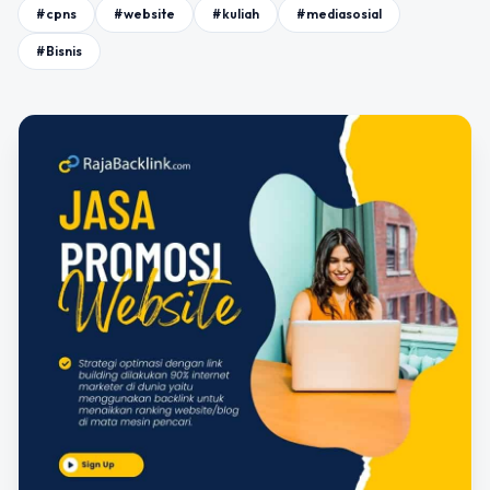
#cpns
#website
#kuliah
#mediasosial
#Bisnis