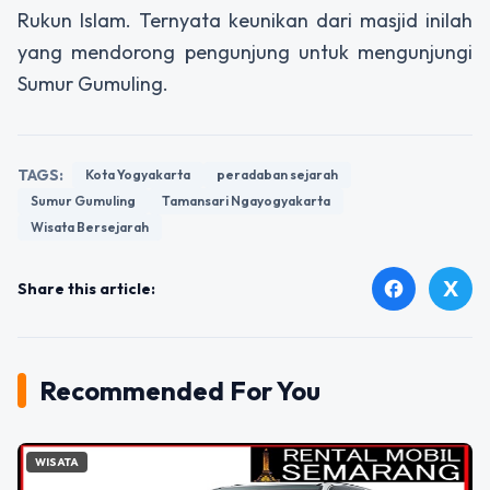
Rukun Islam. Ternyata keunikan dari masjid inilah
yang mendorong pengunjung untuk mengunjungi
Sumur Gumuling.
TAGS:
Kota Yogyakarta
peradaban sejarah
Sumur Gumuling
Tamansari Ngayogyakarta
Wisata Bersejarah
X
facebook
Share this article:
Recommended For You
WISATA