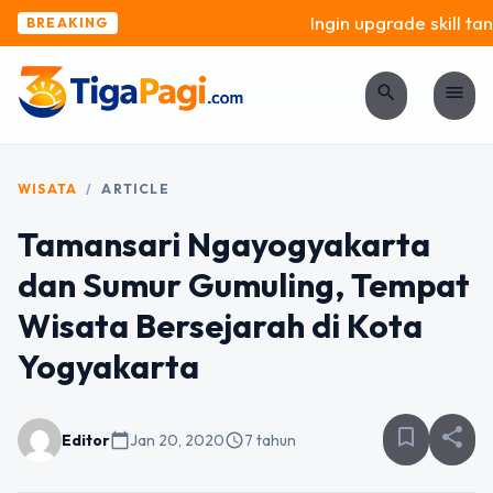
Ingin upgrade skill tan
BREAKING
search
menu
WISATA
/
ARTICLE
Tamansari Ngayogyakarta
dan Sumur Gumuling, Tempat
Wisata Bersejarah di Kota
Yogyakarta
bookmark_border
share
Editor
calendar_today
Jan 20, 2020
schedule
7 tahun