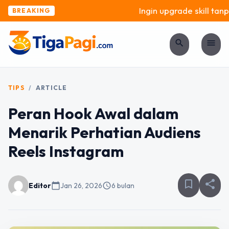
Ingin upgrade skill tanpa
BREAKING
search
menu
TIPS
/
ARTICLE
Peran Hook Awal dalam
Menarik Perhatian Audiens
Reels Instagram
bookmark_border
share
Editor
calendar_today
Jan 26, 2026
schedule
6 bulan