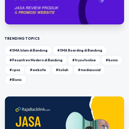
TRENDING TOPICS
#SMA Islam di Bandung
#SMA Boarding di Bandung
#Pesantren Modern di Bandung
#tryoutonline
#bumn
#cpns
#website
#kuliah
#mediasosial
#Bisnis