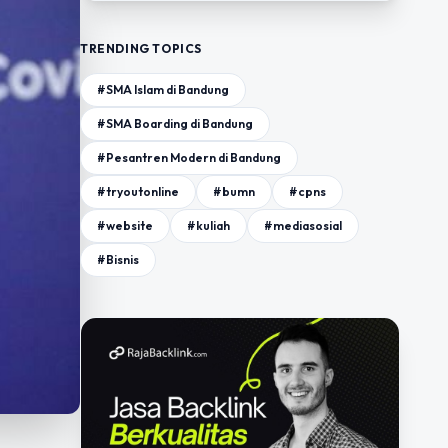
TRENDING TOPICS
#SMA Islam di Bandung
#SMA Boarding di Bandung
#Pesantren Modern di Bandung
#tryoutonline
#bumn
#cpns
#website
#kuliah
#mediasosial
#Bisnis