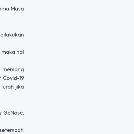
elama Masa
 dilakukan
, maka hal
an memang
 Covid-19
lurah jika
es GeNose,
 setempat.