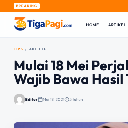
BREAKING
HOME
ARTIKEL
TIPS
/
ARTICLE
Mulai 18 Mei Perj
Wajib Bawa Hasil 
Editor
calendar_today
Mei 18, 2021
schedule
5 tahun