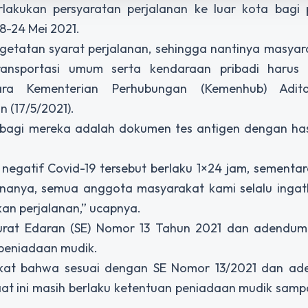
akukan persyaratan perjalanan ke luar kota bagi
18-24 Mei 2021.
getatan syarat perjalanan, sehingga nantinya masya
ansportasi umum serta kendaraan pribadi harus 
ara Kementerian Perhubungan (Kemenhub) Adita
n (17/5/2021).
a bagi mereka adalah dokumen tes antigen dengan has
negatif Covid-19 tersebut berlaku 1×24 jam, sement
renanya, semua anggota masyarakat kami selalu ingat
kan perjalanan,” ucapnya.
urat Edaran (SE) Nomor 13 Tahun 2021 dan adendum
peniadaan mudik.
akat bahwa sesuai dengan SE Nomor 13/2021 dan a
aat ini masih berlaku ketentuan peniadaan mudik sam