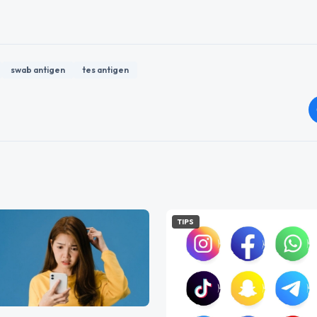
swab antigen
tes antigen
TIPS