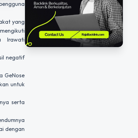
 pengguna
rakat yang
mengikuti
 Irawati
il negatif
ara GeNose
kan untuk
nya serta
dendumnya
pai dengan