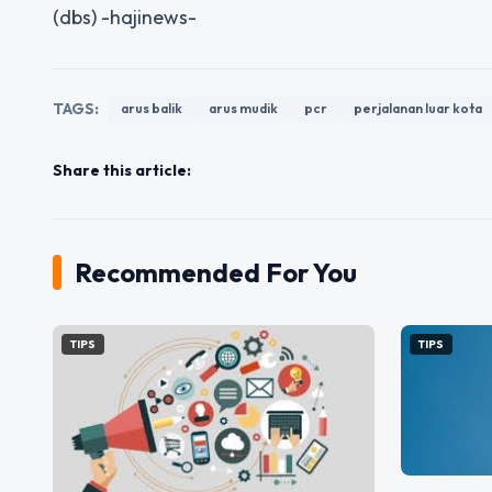
(dbs) -hajinews-
TAGS:
arus balik
arus mudik
pcr
perjalanan luar kota
Share this article:
Recommended For You
TIPS
TIPS