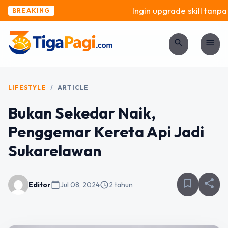
Ingin upgrade skill tanpa r
BREAKING
search
menu
LIFESTYLE
/
ARTICLE
Bukan Sekedar Naik,
Penggemar Kereta Api Jadi
Sukarelawan
bookmark_border
share
Editor
calendar_today
Jul 08, 2024
schedule
2 tahun