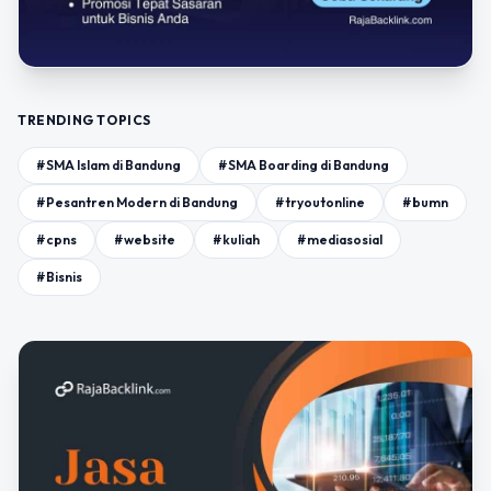
TRENDING TOPICS
#SMA Islam di Bandung
#SMA Boarding di Bandung
#Pesantren Modern di Bandung
#tryoutonline
#bumn
#cpns
#website
#kuliah
#mediasosial
#Bisnis